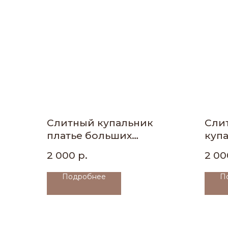
Слитный купальник
Сли
платье больших
куп
размеров
2 000
р.
2 00
Подробнее
П
МЕНЮ
Главная
Каталог