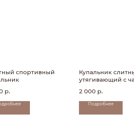
тный спортивный
Купальник слитн
альник
утягивающий с 
0
р.
2 000
р.
одробнее
Подробнее
ПОДДЕРЖКА
Подбор
Доставка