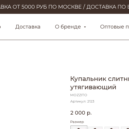
А ОТ 5000 РУБ ПО МОСКВЕ / ДОСТАВКА ПО В
р
Доставка
О бренде
Оптовые 
Купальник слитн
утягивающий
MOZZITO
Артикул:
2123
2 000
р.
Размер