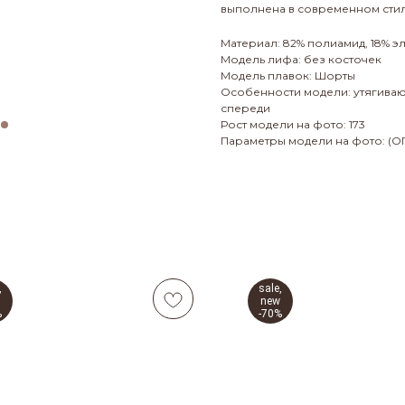
выполнена в современном стил
Материал: 82% полиамид, 18% э
Модель лифа: без косточек
Модель плавок: Шорты
Особенности модели: утягиваю
спереди
Рост модели на фото: 173
Параметры модели на фото: (ОГ
,
sale,
new
%
-70%