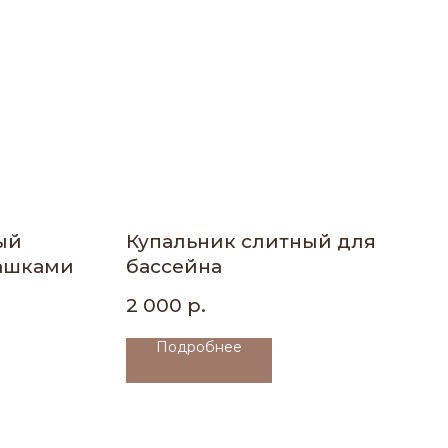
ый
Купальник слитный для
чашками
бассейна
2 000
р.
Подробнее
КОНТАКТЫ
Помощь клиенту
8-800 101 31 93