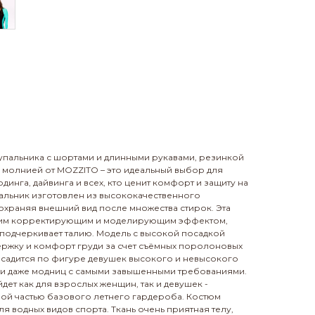
упальника с шортами и длинными рукавами, резинкой
- молнией от MOZZITO – это идеальный выбор для
инга, дайвинга и всех, кто ценит комфорт и защиту на
пальник изготовлен из высококачественного
сохраняя внешний вид после множества стирок. Эта
ким корректирующим и моделирующим эффектом,
 подчеркивает талию. Модель с высокой посадкой
ржку и комфорт груди за счет съёмных поролоновых
 садится по фигуре девушек высокого и невысокого
ми даже модниц с самыми завышенными требованиями.
ет как для взрослых женщин, так и девушек -
мой частью базового летнего гардероба. Костюм
я водных видов спорта. Ткань очень приятная телу,