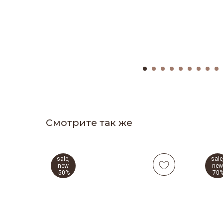
Смотрите так же
sale,
sale
new
new
-50%
-70