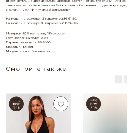
имеет круглый вырез декольте, широкие бретели, открытую спину и лиф со
съемными мягкими вставками без косточек, обеспечивая поддержку груди,
аналогичную лифчику или бюстгальтеру.
На модели в размере 42 параметры:86-61-90.
На модели в размере 48 параметры:98-76-104.
Материал: 82% полиамид, 18% эластан
Рост модели на фото: 176см
Параметры модели: 86-61-90
Модель лифа: Топ
Модель плавок: Бразильяна
Смотрите так же
МЕНЮ
ПОДДЕРЖКА
Главная
Подбор
Каталог
Доставка
О бренде
Возврат
sale,
sale,
new
new
Отзывы
Сервисные условия
-70%
-50%
КОНТАКТЫ
Помощь клиенту
8-800 101 31 93