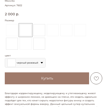
Mozzito
Артикул:
7602
2 000
р.
Размер
цвет
черный розовый
Купить
Благодаря корректирующему, моделирующему и утягивающему живот
эффекту и широким лямкам, не давящим на плечи, это модель идеально
подойдет для тех, кто хочет скрыть недостатки фигуры внизу и создать
эффект сексуальной формы вверху. Данный цельный супер купальник