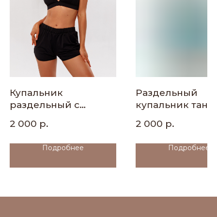
Написать WhatsApp
Создание сайта-KriAdesign
Купальник
Раздельный
раздельный с
купальник танк
шортами
шортами
2 000
р.
2 000
р.
Подробнее
Подробнее